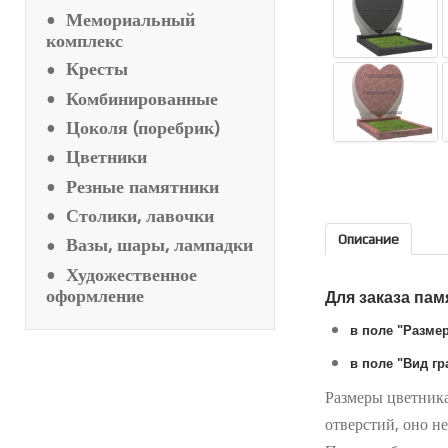
Мемориальный
комплекс
Кресты
Комбинированные
Цоколя (поребрик)
Цветники
Резные памятники
Столики, лавочки
Описание
Вазы, шары, лампадки
Художественное
оформление
Для заказа па
в поле "
Разме
в поле "
Вид гр
Размеры цветника
отверстий, оно н